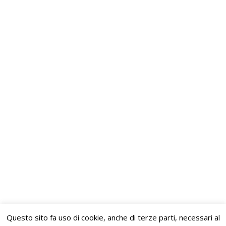
“
ROMA
, I° CONGRESO INTERNACIONAL
VENEZUELA”
News
By
AdminP
13 Maggio 2019
Nei giorni 6, 7 e 8 maggio, si è tenuto, presso
l’Università degli Studi di Roma Tre, il
convegno dal titolo: “I Congreso Internacional
– Venezuela: desde la bùsqueda de la paz
hasta el discurso polìtico”. Ad organizzare
l’iniziativa è stato il Dipartimento di Scienze
Politiche dell’ Università degli Studi di Roma
Tre in collaborazione…
Questo sito fa uso di cookie, anche di terze parti, necessari al