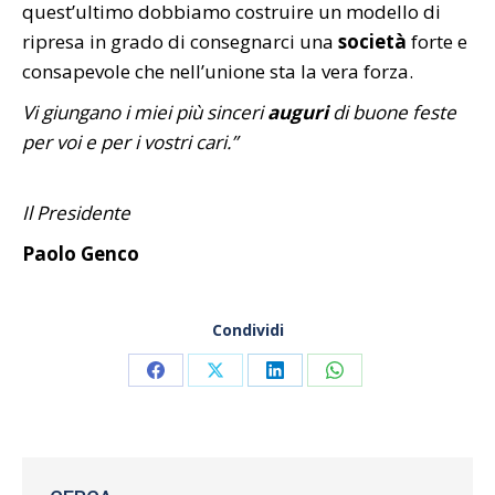
quest’ultimo dobbiamo costruire un modello di
ripresa in grado di consegnarci una
società
forte e
consapevole che nell’unione sta la vera forza.
Vi giungano i miei più sinceri
auguri
di buone feste
per voi e per i vostri cari.”
Il Presidente
Paolo Genco
Condividi
Share
Share
Share
Share
on
on
on
on
Facebook
X
LinkedIn
WhatsApp