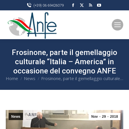
Facebook
X
Rss
YouTube
(+39) 06 69426079
page
page
page
page
opens
opens
opens
opens
in
in
in
in
new
new
new
new
window
window
window
window
Frosinone
, parte il gemellaggio
culturale “Italia – America” in
occasione del convegno ANFE
Home
News
Frosinone, parte il gemellaggio culturale…
You are here:
News
Nov
29
2018