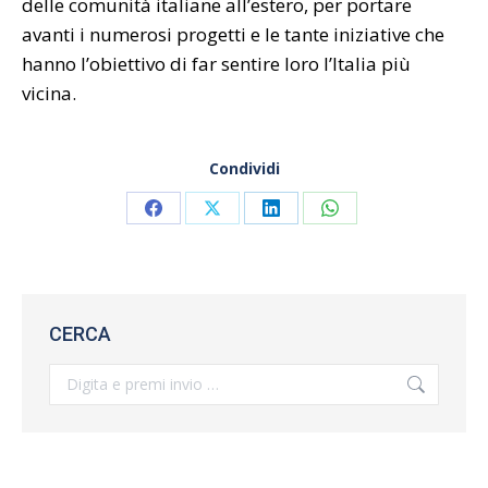
delle comunità italiane all’estero, per portare
avanti i numerosi progetti e le tante iniziative che
hanno l’obiettivo di far sentire loro l’Italia più
vicina.
Condividi
Share
Share
Share
Share
on
on
on
on
Facebook
X
LinkedIn
WhatsApp
CERCA
Search: