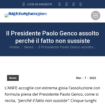
Facebook
X
Rss
YouTube
(+39) 06 69426079
page
page
page
page
opens
opens
opens
opens
in
in
in
in
new
new
new
new
Il Presidente Paolo Genco assolto
window
window
window
window
perché il fatto non sussiste
Home
News
Il Presidente Paolo Genco assolto…
You are here:
News
Mar
7
2022
L’ANFE accoglie con estrema gioia l’assoluzione con
formula piena del Presidente Paolo Genco, come si
recita,
“perché il fatto non sussiste”
. Cinque lunghi