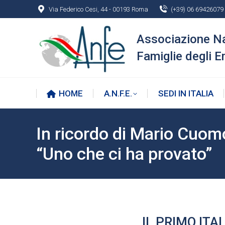
Via Federico Cesi, 44 - 00193 Roma
(+39) 06 69426079
HOME
A.N.F.E.
SEDI IN ITALIA
Associazione N
Famiglie degli E
HOME
A.N.F.E.
SEDI IN ITALIA
In ricordo di Mario Cuo
“Uno che ci ha provato”
IL PRIMO IT