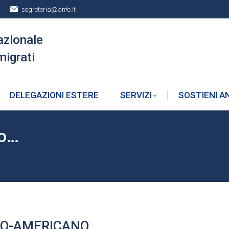
segreteria@anfe.it
DELEGAZIONI ESTERE
SERVIZI
SOSTIENI A
azionale
migrati
DELEGAZIONI ESTERE
SERVIZI
SOSTIENI A
mo…
ALO-AMERICANO