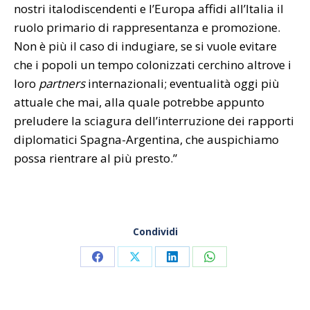
nostri italodiscendenti e l’Europa affidi all’Italia il
ruolo primario di rappresentanza e promozione.
Non è più il caso di indugiare, se si vuole evitare
che i popoli un tempo colonizzati cerchino altrove i
loro
partners
internazionali; eventualità oggi più
attuale che mai, alla quale potrebbe appunto
preludere la sciagura dell’interruzione dei rapporti
diplomatici Spagna-Argentina, che auspichiamo
possa rientrare al più presto.”
Condividi
Share
Share
Share
Share
on
on
on
on
Facebook
X
LinkedIn
WhatsApp