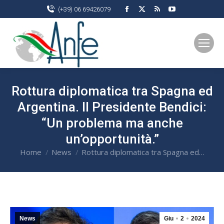
Facebook
X
Rss
YouTube
(+39) 06 69426079
page
page
page
page
opens
opens
opens
opens
in
in
in
in
new
new
new
new
window
window
window
window
Rottura diplomatica tra Spagna ed
Argentina. Il Presidente Bendici:
“Un problema ma anche
un’opportunità.”
Home
News
Rottura diplomatica tra Spagna ed…
You are here:
News
Giu
2
2024