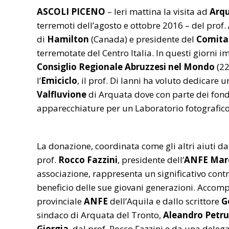
ASCOLI PICENO
– Ieri mattina la visita ad
Arqu
terremoti dell’agosto e ottobre 2016 – del prof.
di
Hamilton
(Canada) e presidente del
Comita
terremotate del Centro Italia. In questi giorni
Consiglio Regionale Abruzzesi nel Mondo
(22
l’
Emiciclo
, il prof. Di Ianni ha voluto dedicare u
Valfluvione
di Arquata dove con parte dei fond
apparecchiature per un Laboratorio fotografico pe
La donazione, coordinata come gli altri aiuti da
prof.
Rocco Fazzini
, presidente dell’
ANFE Mar
associazione, rappresenta un significativo contr
beneficio delle sue giovani generazioni. Accomp
provinciale
ANFE
dell’Aquila e dallo scrittore
G
sindaco di Arquata del Tronto,
Aleandro Petru
Giorgia
, dal prof. Rocco Fazzini e da una delegaz