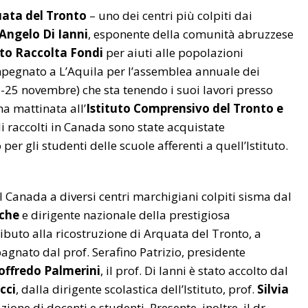
ata del Tronto
– uno dei centri più colpiti dai
Angelo Di Ianni
, esponente della comunità abruzzese
to Raccolta Fondi
per aiuti alle popolazioni
 impegnato a L’Aquila per l’assemblea annuale dei
-25 novembre) che sta tenendo i suoi lavori presso
na mattinata all’
Istituto Comprensivo del Tronto e
i raccolti in Canada sono state acquistate
r gli studenti delle scuole afferenti a quell’Istituto.
l Canada a diversi centri marchigiani colpiti sisma dal
che
e dirigente nazionale della prestigiosa
ibuto alla ricostruzione di Arquata del Tronto, a
agnato dal prof. Serafino Patrizio, presidente
offredo Palmerini
, il prof. Di Ianni è stato accolto dal
cci
, dalla dirigente scolastica dell’Istituto, prof.
Silvia
ione di docenti e studenti. Presente, inoltre, il dr.