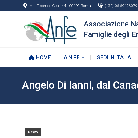
Via Federico Cesi, 44 - 00193 Roma
(+39) 06 69426079
HOME
A.N.F.E.
SEDI IN ITALIA
Associazione N
Famiglie degli E
HOME
A.N.F.E.
SEDI IN ITALIA
Angelo Di Ianni
, dal Cana
News