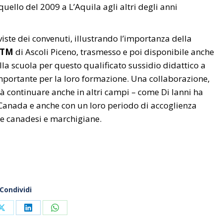
 quello del 2009 a L’Aquila agli altri degli anni
rviste dei convenuti, illustrando l’importanza della
RTM
di Ascoli Piceno, trasmesso e poi disponibile anche
ella scuola per questo qualificato sussidio didattico a
 importante per la loro formazione. Una collaborazione,
à continuare anche in altri campi – come Di Ianni ha
n Canada e anche con un loro periodo di accoglienza
le canadesi e marchigiane.
Condividi
Share
Share
Share