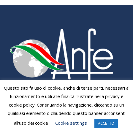
Questo sito fa uso di cookie, anche di terze parti, necessari al
DAL 1947 A FIANCO DEGLI ITALIANI NEL MONDO
funzionamento e utili alle finalità illustrate nella privacy e
cookie policy. Continuando la navigazione, cliccando su un
qualsiasi elemento o chiudendo questo banner acconsenti
©A.N.F.E. Nazionale - Associazione Nazionale Famiglie degli
all'uso dei cookie
Cookie settings
ACCETTO
Emigrati