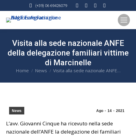
Facebook
X
Rss
YouTube
(+39) 06 69426079
page
page
page
page
opens
opens
opens
opens
in
in
in
in
new
new
new
new
Visita alla sede nazionale ANFE
window
window
window
window
della delegazione familiari vittime
di Marcinelle
Home
News
Visita alla sede nazionale ANFE…
You are here:
News
Ago
14
2021
L’avv. Giovanni Cinque ha ricevuto nella sede
nazionale dell’ANFE la delegazione dei familiari