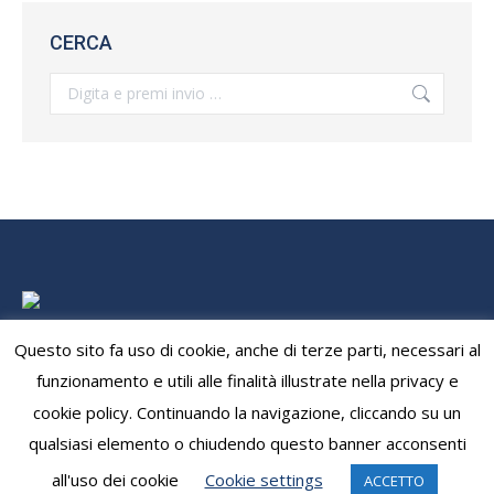
CERCA
Search:
DAL 1947 A FIANCO DEGLI ITALIANI NEL MONDO
Questo sito fa uso di cookie, anche di terze parti, necessari al
funzionamento e utili alle finalità illustrate nella privacy e
cookie policy. Continuando la navigazione, cliccando su un
qualsiasi elemento o chiudendo questo banner acconsenti
©A.N.F.E. Nazionale - Associazione Nazionale Famiglie degli
Emigrati
all'uso dei cookie
Cookie settings
ACCETTO