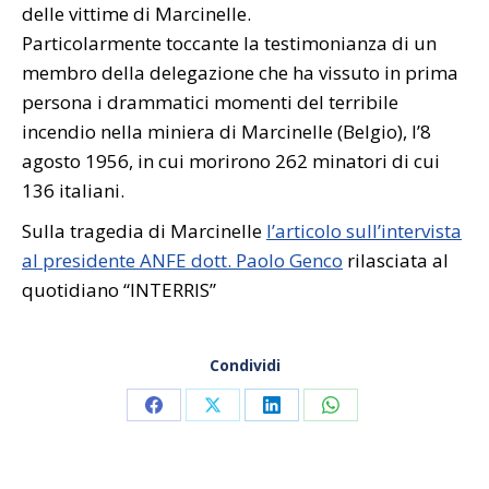
delle vittime di Marcinelle.
Particolarmente toccante la testimonianza di un
membro della delegazione che ha vissuto in prima
persona i drammatici momenti del terribile
incendio nella miniera di Marcinelle (Belgio), l’8
agosto 1956, in cui morirono 262 minatori di cui
136 italiani.
Sulla tragedia di Marcinelle
l’
articolo sull’intervista
al presidente ANFE dott. Paolo Genco
rilasciata al
quotidiano “INTERRIS”
Condividi
Share
Share
Share
Share
on
on
on
on
Facebook
X
LinkedIn
WhatsApp