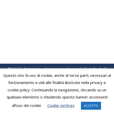
Fuggitivo” di Claudia Gacitùa Soriano Poesie
di Pablo Neruda lette da Ezio Donato con
interventi musicali di Riccardo Insolia
Proiezione documentario su Pablo Neruda
introdotto dal Prof. Marcello Saija 28 giugno
2014…
©A.N.F.E. Nazionale - Associazione Nazionale Famiglie degli
Emigrati
Questo sito fa uso di cookie, anche di terze parti, necessari al
Footer Menu
funzionamento e utili alle finalità illustrate nella privacy e
cookie policy. Continuando la navigazione, cliccando su un
qualsiasi elemento o chiudendo questo banner acconsenti
all'uso dei cookie
Cookie settings
ACCETTO