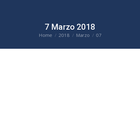
7 Marzo 2018
Home
2018
Marzo
07
You are here: