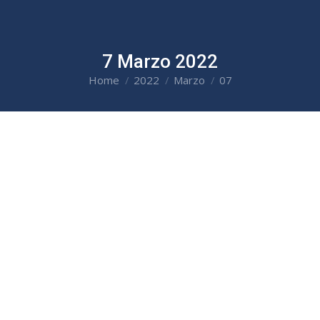
7 Marzo 2022
Home
2022
Marzo
07
You are here: