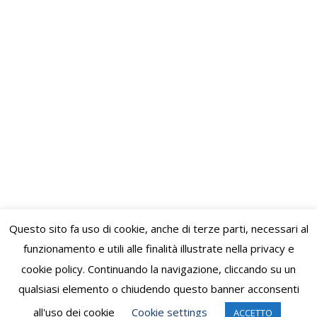
COMITES LUSSEMBURGO
News
By
AdminP
2 Novembre 2024
Lo scorso giovedì 17 ottobre, si è
ufficialmente siglato un importante Accordo
di Amicizia tra il Comites Tunisia e il Comites
Lussemburgo, in occasione dei lavori della
Commissione continentale Europa e Africa
del Nord del Consiglio Generale degli Italiani
all’Estero (CGIE). L’incontro si è tenuto presso
il Parlamento Europeo a Bruxelles, dal 16 al
18…
Questo sito fa uso di cookie, anche di terze parti, necessari al
funzionamento e utili alle finalità illustrate nella privacy e
cookie policy. Continuando la navigazione, cliccando su un
qualsiasi elemento o chiudendo questo banner acconsenti
©A.N.F.E. Nazionale - Associazione Nazionale Famiglie degli
Emigrati
all'uso dei cookie
Cookie settings
ACCETTO