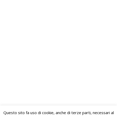
L’ANFE SI UNISCE AL CORDOGLIO PER
LA SCOMPARSA DI PAPA FRANCESCO
News
By
AdminP
21 Aprile 2025
Con profonda commozione, l’Associazione
Nazionale Famiglie Emigrati (ANFE) si unisce
al dolore del mondo intero per la scomparsa
di Papa Francesco, guida spirituale, pastore
instancabile e uomo di straordinaria umiltà.
Il suo pontificato è stato un faro per gli
ultimi, i dimenticati, gli emarginati. Ha
mostrato al mondo una Chiesa più vicina
all’umanità, capace di…
Questo sito fa uso di cookie, anche di terze parti, necessari al